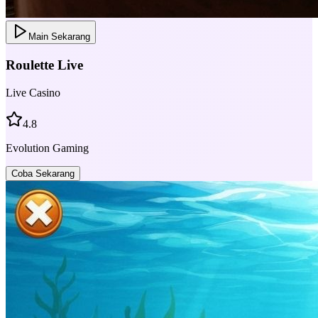
Main Sekarang
Roulette Live
Live Casino
4.8
Evolution Gaming
Coba Sekarang