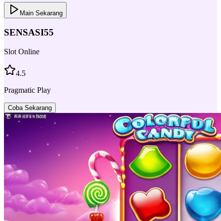
Main Sekarang
SENSASI55
Slot Online
4.5
Pragmatic Play
Coba Sekarang