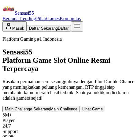
Sensasi55
Beranda
Trending
Pillar
Games
Komunitas
Masuk
Daftar Sekarang
Daftar
Platform Gaming #1 Indonesia
Sensasi55
Platform Game Slot Online Resmi
Terpercaya
Rasakan permainan seru sesungguhnya dengan fitur Double Chance
yang meningkatkan peluang kemenangan. RTP tinggi siap
membantu kamu meraih hasil terbaik. Saatnya buktikan diri kamu
adalah gamers sejati!
Main Challenge Sekarang
Main Challenge
Lihat Game
5M+
Player
24/7
Support
99.9%