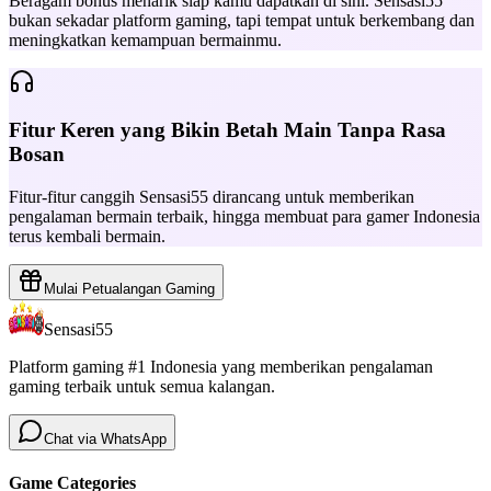
Beragam bonus menarik siap kamu dapatkan di sini. Sensasi55
bukan sekadar platform gaming, tapi tempat untuk berkembang dan
meningkatkan kemampuan bermainmu.
Fitur Keren yang Bikin Betah Main Tanpa Rasa
Bosan
Fitur-fitur canggih Sensasi55 dirancang untuk memberikan
pengalaman bermain terbaik, hingga membuat para gamer Indonesia
terus kembali bermain.
Mulai Petualangan Gaming
Sensasi55
Platform gaming #1 Indonesia yang memberikan pengalaman
gaming terbaik untuk semua kalangan.
Chat via WhatsApp
Game Categories