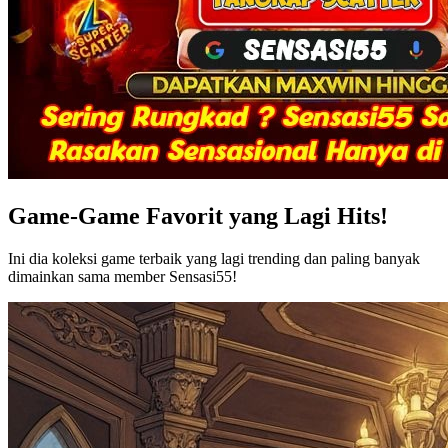
Game-Game Favorit yang Lagi Hits!
Ini dia koleksi game terbaik yang lagi trending dan paling banyak
dimainkan sama member Sensasi55!